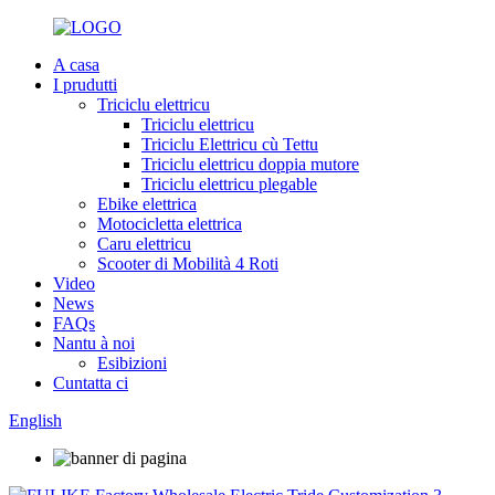
A casa
I prudutti
Triciclu elettricu
Triciclu elettricu
Triciclu Elettricu cù Tettu
Triciclu elettricu doppia mutore
Triciclu elettricu plegable
Ebike elettrica
Motocicletta elettrica
Caru elettricu
Scooter di Mobilità 4 Roti
Video
News
FAQs
Nantu à noi
Esibizioni
Cuntatta ci
English