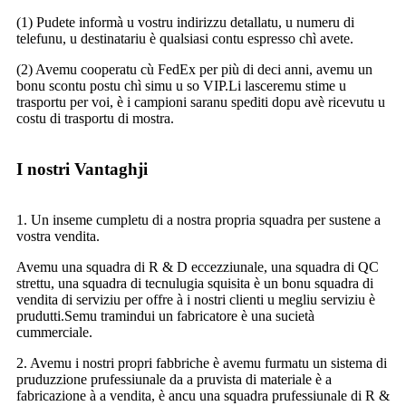
(1) Pudete informà u vostru indirizzu detallatu, u numeru di
telefunu, u destinatariu è qualsiasi contu espresso chì avete.
(2) Avemu cooperatu cù FedEx per più di deci anni, avemu un
bonu scontu postu chì simu u so VIP.Li lasceremu stime u
trasportu per voi, è i campioni saranu spediti dopu avè ricevutu u
costu di trasportu di mostra.
I nostri Vantaghji
1. Un inseme cumpletu di a nostra propria squadra per sustene a
vostra vendita.
Avemu una squadra di R & D eccezziunale, una squadra di QC
strettu, una squadra di tecnulugia squisita è un bonu squadra di
vendita di serviziu per offre à i nostri clienti u megliu serviziu è
prudutti.Semu tramindui un fabricatore è una sucietà
cummerciale.
2. Avemu i nostri propri fabbriche è avemu furmatu un sistema di
pruduzzione prufessiunale da a pruvista di materiale è a
fabricazione à a vendita, è ancu una squadra prufessiunale di R &