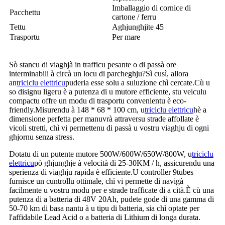
Imballaggio di cornice di
Pacchettu
cartone / ferru
Tettu
Aghjunghjite 45
Trasportu
Per mare
Sò stancu di viaghjà in trafficu pesante o di passà ore
interminabili à circà un locu di parcheghju?Sì cusì, allora
an
triciclu elettricu
puderia esse solu a suluzione chì cercate.Cù u
so disignu ligeru è a putenza di u mutore efficiente, stu veiculu
compactu offre un modu di trasportu convenientu è eco-
friendly.Misurendu à 148 * 68 * 100 cm, u
triciclu elettricu
hè a
dimensione perfetta per manuvrà attraversu strade affollate è
vicoli stretti, chì vi permettenu di passà u vostru viaghju di ogni
ghjornu senza stress.
Dotatu di un putente mutore 500W/600W/650W/800W, u
triciclu
elettricu
pò ghjunghje à velocità di 25-30KM / h, assicurendu una
sperienza di viaghju rapida è efficiente.U controller 9tubes
furnisce un cuntrollu ottimale, chì vi permette di navigà
facilmente u vostru modu per e strade trafficate di a cità.È cù una
putenza di a batteria di 48V 20Ah, pudete gode di una gamma di
50-70 km di basa nantu à u tipu di batteria, sia chì optate per
l'affidabile Lead Acid o a batteria di Lithium di longa durata.