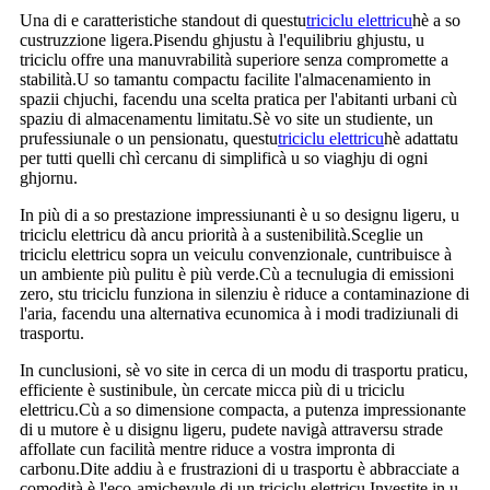
Una di e caratteristiche standout di questu
triciclu elettricu
hè a so
custruzzione ligera.Pisendu ghjustu à l'equilibriu ghjustu, u
triciclu offre una manuvrabilità superiore senza compromette a
stabilità.U so tamantu compactu facilite l'almacenamiento in
spazii chjuchi, facendu una scelta pratica per l'abitanti urbani cù
spaziu di almacenamentu limitatu.Sè vo site un studiente, un
prufessiunale o un pensionatu, questu
triciclu elettricu
hè adattatu
per tutti quelli chì cercanu di simplificà u so viaghju di ogni
ghjornu.
In più di a so prestazione impressiunanti è u so designu ligeru, u
triciclu elettricu dà ancu priorità à a sustenibilità.Sceglie un
triciclu elettricu sopra un veiculu convenzionale, cuntribuisce à
un ambiente più pulitu è ​​più verde.Cù a tecnulugia di emissioni
zero, stu triciclu funziona in silenziu è riduce a contaminazione di
l'aria, facendu una alternativa ecunomica à i modi tradiziunali di
trasportu.
In cunclusioni, sè vo site in cerca di un modu di trasportu praticu,
efficiente è sustinibule, ùn cercate micca più di u triciclu
elettricu.Cù a so dimensione compacta, a putenza impressionante
di u mutore è u disignu ligeru, pudete navigà attraversu strade
affollate cun facilità mentre riduce a vostra impronta di
carbonu.Dite addiu à e frustrazioni di u trasportu è abbracciate a
comodità è l'eco-amichevule di un triciclu elettricu.Investite in u