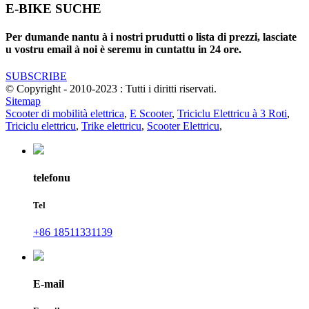
E-BIKE SUCHE
Per dumande nantu à i nostri prudutti o lista di prezzi, lasciate
u vostru email à noi è seremu in cuntattu in 24 ore.
SUBSCRIBE
© Copyright - 2010-2023 : Tutti i diritti riservati.
Sitemap
Scooter di mobilità elettrica
,
E Scooter
,
Triciclu Elettricu à 3 Roti
,
Triciclu elettricu
,
Trike elettricu
,
Scooter Elettricu
,
telefonu
Tel
+86 18511331139
E-mail