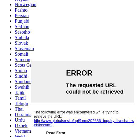
Norwegian
Pashto
Persian
Punjabi
Serbian
Sesotho
Sinhala
Slovak
Slovenian
Somali
Samoan
Scots Gaelic
Shona
Sindhi
Sundanese
Swahili
Tajik
Tamil
Telugu
Thai
Ukrainian
Urdu
Uzbek
Vietnamese
Welsh