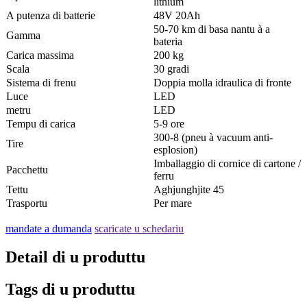
lithium
A putenza di batterie
48V 20Ah
50-70 km di basa nantu à a
Gamma
bateria
Carica massima
200 kg
Scala
30 gradi
Sistema di frenu
Doppia molla idraulica di fronte
Luce
LED
metru
LED
Tempu di carica
5-9 ore
300-8 (pneu à vacuum anti-
Tire
esplosion)
Imballaggio di cornice di cartone /
Pacchettu
ferru
Tettu
Aghjunghjite 45
Trasportu
Per mare
mandate a dumanda
scaricate u schedariu
Detail di u produttu
Tags di u produttu