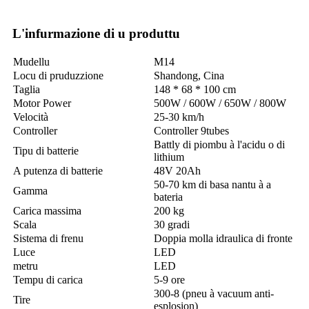
L'infurmazione di u produttu
Mudellu
M14
Locu di pruduzzione
Shandong, Cina
Taglia
148 * 68 * 100 cm
Motor Power
500W / 600W / 650W / 800W
Velocità
25-30 km/h
Controller
Controller 9tubes
Battly di piombu à l'acidu o di
Tipu di batterie
lithium
A putenza di batterie
48V 20Ah
50-70 km di basa nantu à a
Gamma
bateria
Carica massima
200 kg
Scala
30 gradi
Sistema di frenu
Doppia molla idraulica di fronte
Luce
LED
metru
LED
Tempu di carica
5-9 ore
300-8 (pneu à vacuum anti-
Tire
esplosion)