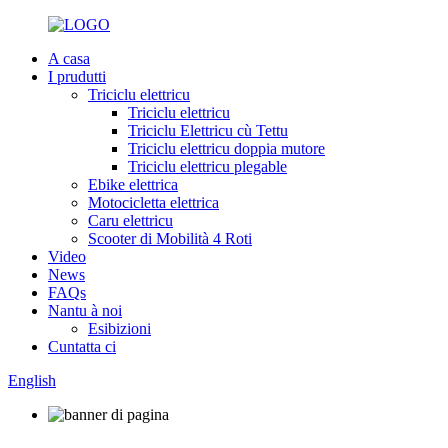
A casa
I prudutti
Triciclu elettricu
Triciclu elettricu
Triciclu Elettricu cù Tettu
Triciclu elettricu doppia mutore
Triciclu elettricu plegable
Ebike elettrica
Motocicletta elettrica
Caru elettricu
Scooter di Mobilità 4 Roti
Video
News
FAQs
Nantu à noi
Esibizioni
Cuntatta ci
English