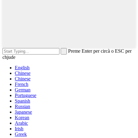
Preme Enter per circà o ESC per
chjude
English
Chinese
Chinese
French
German
Portuguese
Spanish
Russian
Japanese
Korean
Arabic
Irish
Greek