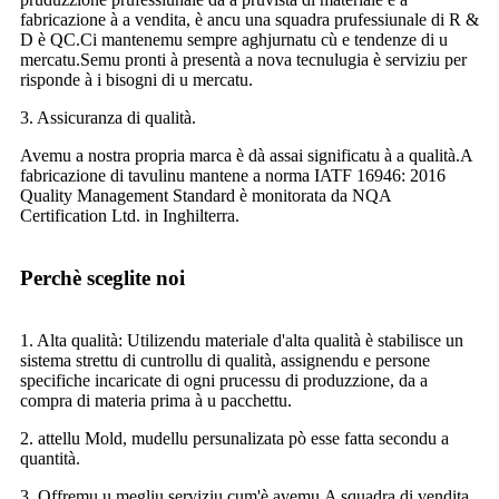
fabricazione à a vendita, è ancu una squadra prufessiunale di R &
D è QC.Ci mantenemu sempre aghjurnatu cù e tendenze di u
mercatu.Semu pronti à presentà a nova tecnulugia è serviziu per
risponde à i bisogni di u mercatu.
3. Assicuranza di qualità.
Avemu a nostra propria marca è dà assai significatu à a qualità.A
fabricazione di tavulinu mantene a norma IATF 16946: 2016
Quality Management Standard è monitorata da NQA
Certification Ltd. in Inghilterra.
Perchè sceglite noi
1. Alta qualità: Utilizendu materiale d'alta qualità è stabilisce un
sistema strettu di cuntrollu di qualità, assignendu e persone
specifiche incaricate di ogni prucessu di produzzione, da a
compra di materia prima à u pacchettu.
2. attellu Mold, mudellu persunalizata pò esse fatta secondu a
quantità.
3. Offremu u megliu serviziu cum'è avemu.A squadra di vendita