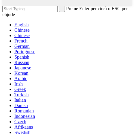
Preme Enter per circà o ESC per
chjude
English
Chinese
Chinese
French
German
Portuguese
Spanish
Russian
Japanese
Korean
Arabic
Irish
Greek
Turkish
Italian
Danish
Romanian
Indonesian
Czech
Afrikaans
Swedish