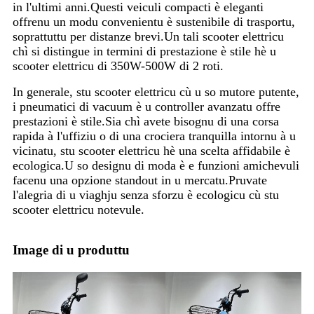
in l'ultimi anni.Questi veiculi compacti è eleganti
offrenu un modu convenientu è sustenibile di trasportu,
soprattuttu per distanze brevi.Un tali scooter elettricu
chì si distingue in termini di prestazione è stile hè u
scooter elettricu di 350W-500W di 2 roti.
In generale, stu scooter elettricu cù u so mutore putente,
i pneumatici di vacuum è u controller avanzatu offre
prestazioni è stile.Sia chì avete bisognu di una corsa
rapida à l'uffiziu o di una crociera tranquilla intornu à u
vicinatu, stu scooter elettricu hè una scelta affidabile è
ecologica.U so designu di moda è e funzioni amichevuli
facenu una opzione standout in u mercatu.Pruvate
l'alegria di u viaghju senza sforzu è ecologicu cù stu
scooter elettricu notevule.
Image di u produttu