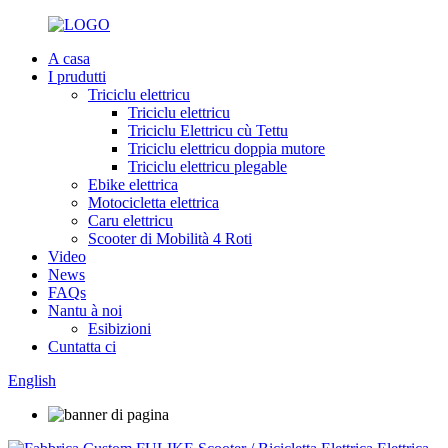
A casa
I prudutti
Triciclu elettricu
Triciclu elettricu
Triciclu Elettricu cù Tettu
Triciclu elettricu doppia mutore
Triciclu elettricu plegable
Ebike elettrica
Motocicletta elettrica
Caru elettricu
Scooter di Mobilità 4 Roti
Video
News
FAQs
Nantu à noi
Esibizioni
Cuntatta ci
English