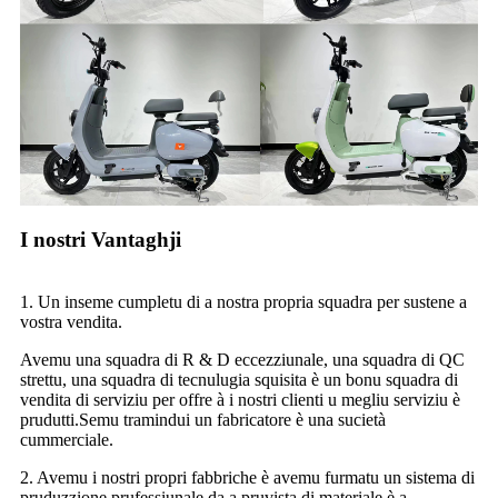
I nostri Vantaghji
1. Un inseme cumpletu di a nostra propria squadra per sustene a
vostra vendita.
Avemu una squadra di R & D eccezziunale, una squadra di QC
strettu, una squadra di tecnulugia squisita è un bonu squadra di
vendita di serviziu per offre à i nostri clienti u megliu serviziu è
prudutti.Semu tramindui un fabricatore è una sucietà
cummerciale.
2. Avemu i nostri propri fabbriche è avemu furmatu un sistema di
pruduzzione prufessiunale da a pruvista di materiale è a