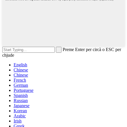
Preme Enter per circà o ESC per
chjude
English
Chinese
Chinese
French
German
Portuguese
Spanish
Russian
Japanese
Korean
Arabic
Irish
Greek