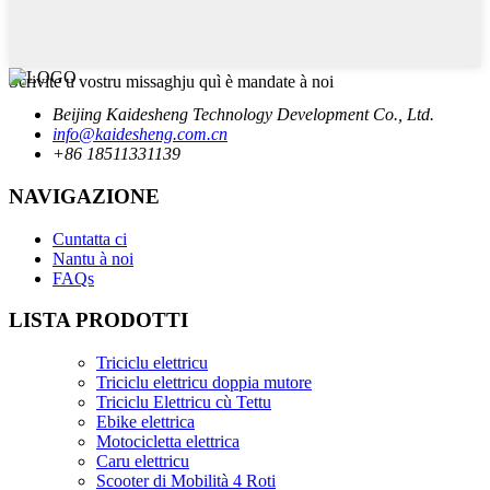
Scrivite u vostru missaghju quì è mandate à noi
Beijing Kaidesheng Technology Development Co., Ltd.
info@kaidesheng.com.cn
+86 18511331139
NAVIGAZIONE
Cuntatta ci
Nantu à noi
FAQs
LISTA PRODOTTI
Triciclu elettricu
Triciclu elettricu doppia mutore
Triciclu Elettricu cù Tettu
Ebike elettrica
Motocicletta elettrica
Caru elettricu
Scooter di Mobilità 4 Roti