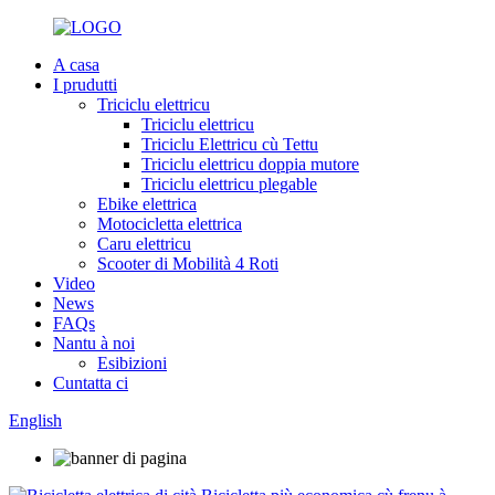
A casa
I prudutti
Triciclu elettricu
Triciclu elettricu
Triciclu Elettricu cù Tettu
Triciclu elettricu doppia mutore
Triciclu elettricu plegable
Ebike elettrica
Motocicletta elettrica
Caru elettricu
Scooter di Mobilità 4 Roti
Video
News
FAQs
Nantu à noi
Esibizioni
Cuntatta ci
English