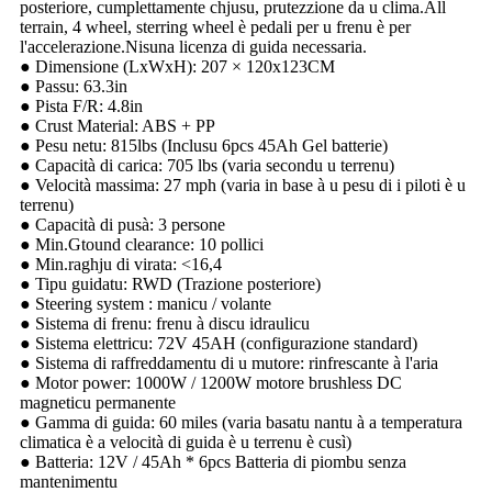
posteriore, cumplettamente chjusu, prutezzione da u clima.All
terrain, 4 wheel, sterring wheel è pedali per u frenu è per
l'accelerazione.Nisuna licenza di guida necessaria.
● Dimensione (LxWxH): 207 × 120x123CM
● Passu: 63.3in
● Pista F/R: 4.8in
● Crust Material: ABS + PP
● Pesu netu: 815lbs (Inclusu 6pcs 45Ah Gel batterie)
● Capacità di carica: 705 lbs (varia secondu u terrenu)
● Velocità massima: 27 mph (varia in base à u pesu di i piloti è u
terrenu)
● Capacità di pusà: 3 persone
● Min.Gtound clearance: 10 pollici
● Min.raghju di virata: <16,4
● Tipu guidatu: RWD (Trazione posteriore)
● Steering system : manicu / volante
● Sistema di frenu: frenu à discu idraulicu
● Sistema elettricu: 72V 45AH (configurazione standard)
● Sistema di raffreddamentu di u mutore: rinfrescante à l'aria
● Motor power: 1000W / 1200W motore brushless DC
magneticu permanente
● Gamma di guida: 60 miles (varia basatu nantu à a temperatura
climatica è a velocità di guida è u terrenu è cusì)
● Batteria: 12V / 45Ah * 6pcs Batteria di piombu senza
mantenimentu