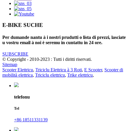
E-BIKE SUCHE
Per dumande nantu à i nostri prudutti o lista di prezzi, lasciate
u vostru email à noi è seremu in cuntattu in 24 ore.
SUBSCRIBE
© Copyright - 2010-2023 : Tutti i diritti riservati.
Sitemap
Scooter Elettricu
,
Triciclu Elettricu à 3 Roti
,
E Scooter
,
Scooter di
mobilità elettrica
,
Triciclu elettricu
,
Trike elettricu
,
telefonu
Tel
+86 18511331139