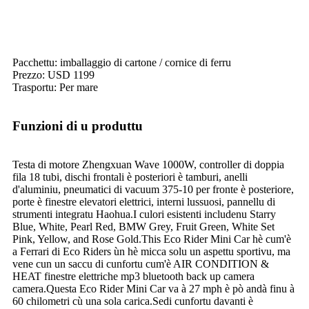
Pacchettu: imballaggio di cartone / cornice di ferru
Prezzo: USD 1199
Trasportu: Per mare
Funzioni di u produttu
Testa di motore Zhengxuan Wave 1000W, controller di doppia
fila 18 tubi, dischi frontali è posteriori è tamburi, anelli
d'aluminiu, pneumatici di vacuum 375-10 per fronte è posteriore,
porte è finestre elevatori elettrici, interni lussuosi, pannellu di
strumenti integratu Haohua.I culori esistenti includenu Starry
Blue, White, Pearl Red, BMW Grey, Fruit Green, White Set
Pink, Yellow, and Rose Gold.This Eco Rider Mini Car hè cum'è
a Ferrari di Eco Riders ùn hè micca solu un aspettu sportivu, ma
vene cun un saccu di cunfortu cum'è AIR CONDITION &
HEAT finestre elettriche mp3 bluetooth back up camera
camera.Questa Eco Rider Mini Car va à 27 mph è pò andà finu à
60 chilometri cù una sola carica.Sedi cunfortu davanti è