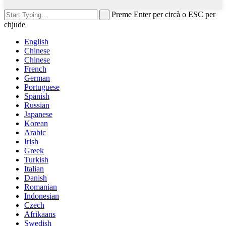
Preme Enter per circà o ESC per
chjude
English
Chinese
Chinese
French
German
Portuguese
Spanish
Russian
Japanese
Korean
Arabic
Irish
Greek
Turkish
Italian
Danish
Romanian
Indonesian
Czech
Afrikaans
Swedish