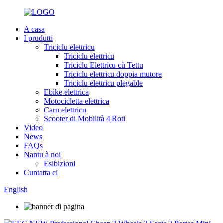
A casa
I prudutti
Triciclu elettricu
Triciclu elettricu
Triciclu Elettricu cù Tettu
Triciclu elettricu doppia mutore
Triciclu elettricu plegable
Ebike elettrica
Motocicletta elettrica
Caru elettricu
Scooter di Mobilità 4 Roti
Video
News
FAQs
Nantu à noi
Esibizioni
Cuntatta ci
English