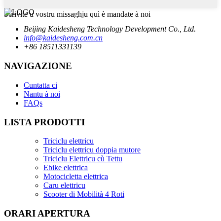
Scrivite u vostru missaghju quì è mandate à noi
Beijing Kaidesheng Technology Development Co., Ltd.
info@kaidesheng.com.cn
+86 18511331139
NAVIGAZIONE
Cuntatta ci
Nantu à noi
FAQs
LISTA PRODOTTI
Triciclu elettricu
Triciclu elettricu doppia mutore
Triciclu Elettricu cù Tettu
Ebike elettrica
Motocicletta elettrica
Caru elettricu
Scooter di Mobilità 4 Roti
ORARI APERTURA