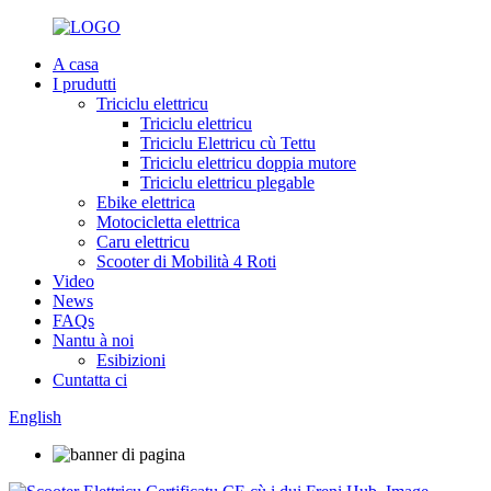
A casa
I prudutti
Triciclu elettricu
Triciclu elettricu
Triciclu Elettricu cù Tettu
Triciclu elettricu doppia mutore
Triciclu elettricu plegable
Ebike elettrica
Motocicletta elettrica
Caru elettricu
Scooter di Mobilità 4 Roti
Video
News
FAQs
Nantu à noi
Esibizioni
Cuntatta ci
English