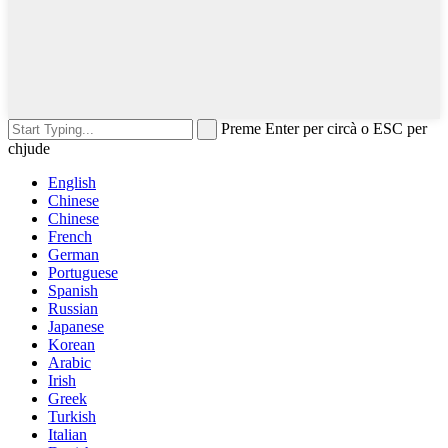
Preme Enter per circà o ESC per
chjude
English
Chinese
Chinese
French
German
Portuguese
Spanish
Russian
Japanese
Korean
Arabic
Irish
Greek
Turkish
Italian