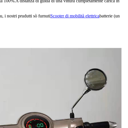
cata 100%.A distanza di guida di una vittura cumpletamente carica in
 i nostri prudutti sò furnuti
Scooter di mobilità elettrica
batterie (un