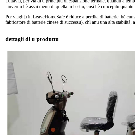
Tuttavia, per via di u principiu di espansione termale, quandu a temp
l'invernu hè assai menu di quella in l'estiu, cusì hè cuncepitu quant
Per viaghjà in LeaveHomeSafe è riduce a perdita di batterie, hè cunsi
fabricatore di batterie cinese di successu), chì anu una alta stabilità, a
dettagli di u produttu