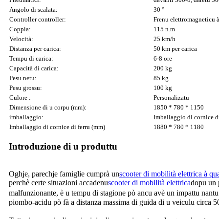
Angolo di scalata:
30 °
Controller controller:
Frenu elettromagneticu à
Coppia:
115 n.m
Velocità:
25 km/h
Distanza per carica:
50 km per carica
Tempu di carica:
6-8 ore
Capacità di carica:
200 kg
Pesu netu:
85 kg
Pesu grossu:
100 kg
Culore :
Personalizatu
Dimensione di u corpu (mm):
1850 * 780 * 1150
imballaggio:
Imballaggio di cornice di
Imballaggio di cornice di ferru (mm)
1880 * 780 * 1180
Introduzione di u produttu
Oghje, parechje famiglie cumprà un
scooter di mobilità elettrica à qua
perchè certe situazioni accadenu
scooter di mobilità elettrica
dopu un p
malfunzionante, è u tempu di stagione pò ancu avè un impattu nantu à
piombo-acidu pò fà a distanza massima di guida di u veiculu circa 5