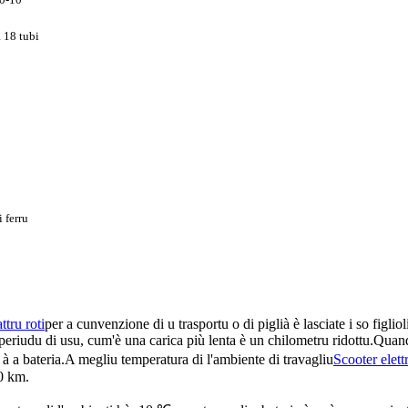
 18 tubi
 ferru
ttru roti
per a cunvenzione di u trasportu o di piglià è lasciate i so figli
eriudu di usu, cum'è una carica più lenta è un chilometru ridottu.Quandu
 a bateria.A megliu temperatura di l'ambiente di travagliu
Scooter elettr
0 km.