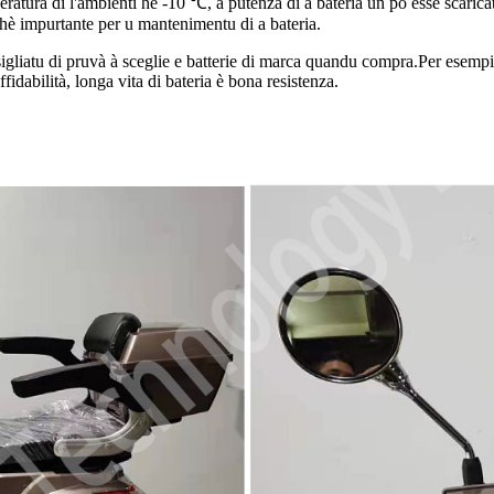
eratura di l'ambienti hè -10 ℃, a putenza di a bateria ùn pò esse scari
u hè impurtante per u mantenimentu di a bateria.
gliatu di pruvà à sceglie e batterie di marca quandu compra.Per esempiu,
ffidabilità, longa vita di bateria è bona resistenza.