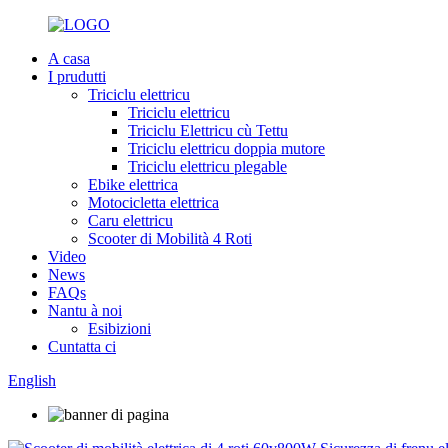
A casa
I prudutti
Triciclu elettricu
Triciclu elettricu
Triciclu Elettricu cù Tettu
Triciclu elettricu doppia mutore
Triciclu elettricu plegable
Ebike elettrica
Motocicletta elettrica
Caru elettricu
Scooter di Mobilità 4 Roti
Video
News
FAQs
Nantu à noi
Esibizioni
Cuntatta ci
English