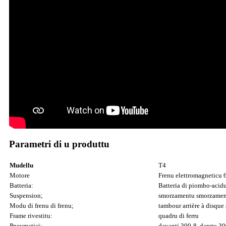
Parametri di u produttu
Mudellu
T4
Motore
Frenu elettromagnetic
Batteria:
Batteria di piombo-acid
Suspension;
smorzamentu smorzament
Modu di frenu di frenu;
tambour arrière à disque
Frame rivestitu:
quadru di ferru
Pneumatici:
davanti 300-8, daretu 3