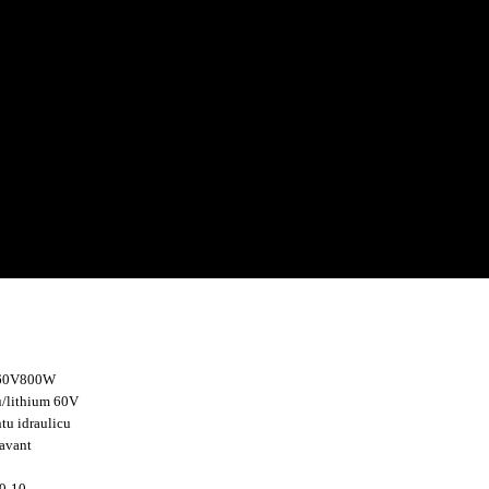
u 60V800W
u/lithium 60V
u idraulicu
 avant
00-10