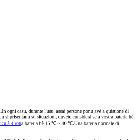
oli.In ogni casu, durante l'usu, assai persone ponu avè a quistione di
 si prisentanu sti situazioni, duvete cunsiderà se a vostra bateria hè
icu à 4 roti
a bateria hè 15 ℃ ~ 40 ℃.Una bateria normale di